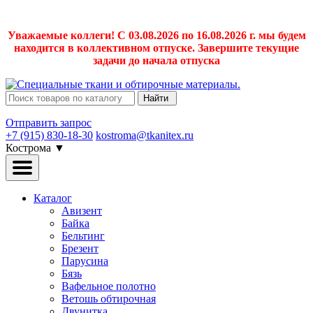
Уважаемые коллеги! С 03.08.2026 по 16.08.2026 г. мы будем
находится в коллективном отпуске. Завершите текущие
задачи до начала отпуска
Найти
Отправить запрос
+7 (915) 830-18-30
kostroma@tkanitex.ru
Кострома
▼
Каталог
Авизент
Байка
Бельтинг
Брезент
Парусина
Бязь
Вафельное полотно
Ветошь обтирочная
Двунитка