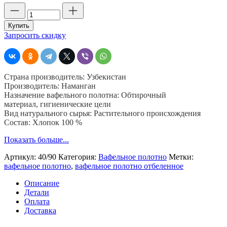
Количество
товара
Вафельное
Купить
полотно
Запросить скидку
50
м,
шир.
40
Страна производитель: Узбекистан
см,
Производитель: Наманган
пл.
Назначение вафельного полотна: Обтирочный
90
материал, гигиенические цели
гр,
Вид натурального сырья: Растительного происхождения
отбеленное,
Состав: Хлопок 100 %
Узбекистан
Показать больше...
Артикул:
40/90
Категория:
Вафельное полотно
Метки:
вафельное полотно
,
вафельное полотно отбеленное
Описание
Детали
Оплата
Доставка