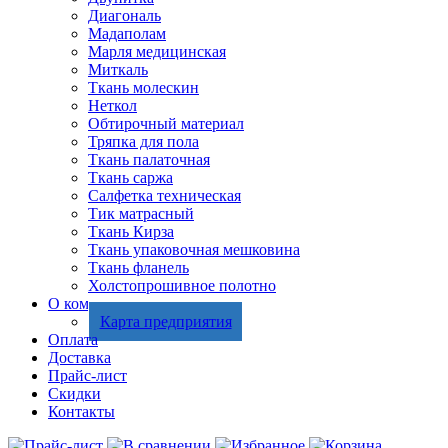
Диагональ
Мадаполам
Марля медицинская
Миткаль
Ткань молескин
Неткол
Обтирочный материал
Тряпка для пола
Ткань палаточная
Ткань саржа
Салфетка техническая
Тик матрасный
Ткань Кирза
Ткань упаковочная мешковина
Ткань фланель
Холстопрошивное полотно
О компании
Карта предприятия
Оплата
Доставка
Прайс-лист
Скидки
Контакты