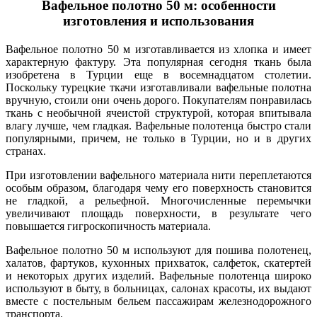
Вафельное полотно 50 м: особенности
изготовления и использования
Вафельное полотно 50 м изготавливается из хлопка и имеет
характерную фактуру. Эта популярная сегодня ткань была
изобретена в Турции еще в восемнадцатом столетии.
Поскольку турецкие ткачи изготавливали вафельные полотна
вручную, стоили они очень дорого. Покупателям понравилась
ткань с необычной ячеистой структурой, которая впитывала
влагу лучше, чем гладкая. Вафельные полотенца быстро стали
популярными, причем, не только в Турции, но и в других
странах.
При изготовлении вафельного материала нити переплетаются
особым образом, благодаря чему его поверхность становится
не гладкой, а рельефной. Многочисленные перемычки
увеличивают площадь поверхности, в результате чего
повышается гигроскопичность материала.
Вафельное полотно 50 м используют для пошива полотенец,
халатов, фартуков, кухонных прихваток, салфеток, скатертей
и некоторых других изделий. Вафельные полотенца широко
используют в быту, в больницах, салонах красоты, их выдают
вместе с постельным бельем пассажирам железнодорожного
транспорта.