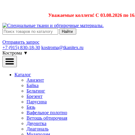
Уважаемые коллеги! С 03.08.2026 по 16
Найти
Отправить запрос
+7 (915) 830-18-30
kostroma@tkanitex.ru
Кострома
▼
Каталог
Авизент
Байка
Бельтинг
Брезент
Парусина
Бязь
Вафельное полотно
Ветошь обтирочная
Двунитка
Диагональ
Мадаполам