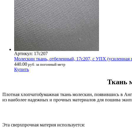
Артикул: 17с207
Молескин ткань, отбеленный, 17с207, с УПХ (усиленная п
440.00
руб. за погонный метр
Купить
Ткань 
Плотная хлопчатобумажная ткань молескин, появившись в Англи
из наиболее надежных и прочных материалов для пошива экипи
Эта сверхпрочная материя используется: