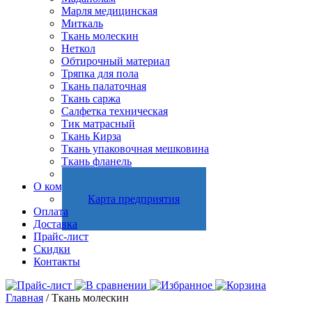
Марля медицинская
Миткаль
Ткань молескин
Неткол
Обтирочный материал
Тряпка для пола
Ткань палаточная
Ткань саржа
Салфетка техническая
Тик матрасный
Ткань Кирза
Ткань упаковочная мешковина
Ткань фланель
Холстопрошивное полотно
О компании
Карта предприятия
Оплата
Доставка
Прайс-лист
Скидки
Контакты
Главная
/ Ткань молескин