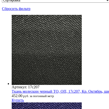
Сбросить фильтр
Артикул: 17с207
Ткань молескин черный ТО, ОП, 17с207, Кр. Октябрь, шир.
452.00
руб. за погонный метр
Купить