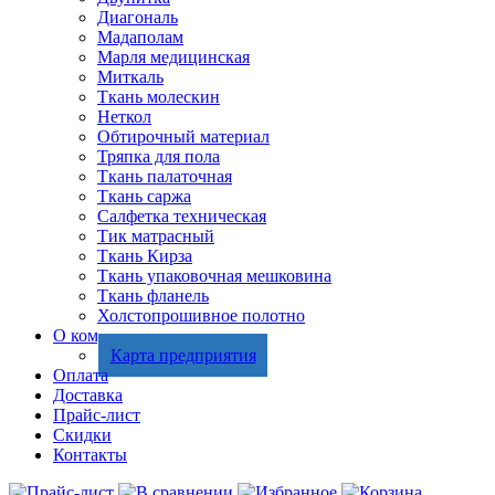
Диагональ
Мадаполам
Марля медицинская
Миткаль
Ткань молескин
Неткол
Обтирочный материал
Тряпка для пола
Ткань палаточная
Ткань саржа
Салфетка техническая
Тик матрасный
Ткань Кирза
Ткань упаковочная мешковина
Ткань фланель
Холстопрошивное полотно
О компании
Карта предприятия
Оплата
Доставка
Прайс-лист
Скидки
Контакты