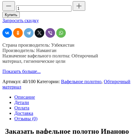
Количество
товара
Вафельное
Купить
полотно,
Запросить скидку
шир.
40
см,
пл.
Страна производитель: Узбекистан
100,
Производитель: Наманган
отбеленное,
Назначение вафельного полотна: Обтирочный
50
материал, гигиенические цели
м
Показать больше...
Артикул:
40/100
Категории:
Вафельное полотно
,
Обтирочный
материал
Описание
Детали
Оплата
Доставка
Отзывы (0)
Заказать вафельное полотно Иваново