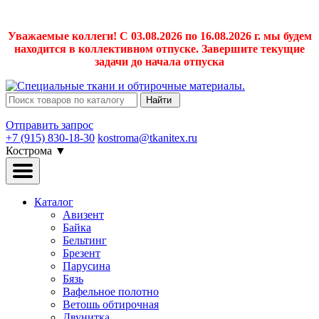
Уважаемые коллеги! С 03.08.2026 по 16.08.2026 г. мы будем
находится в коллективном отпуске. Завершите текущие
задачи до начала отпуска
Найти
Отправить запрос
+7 (915) 830-18-30
kostroma@tkanitex.ru
Кострома
▼
Каталог
Авизент
Байка
Бельтинг
Брезент
Парусина
Бязь
Вафельное полотно
Ветошь обтирочная
Двунитка