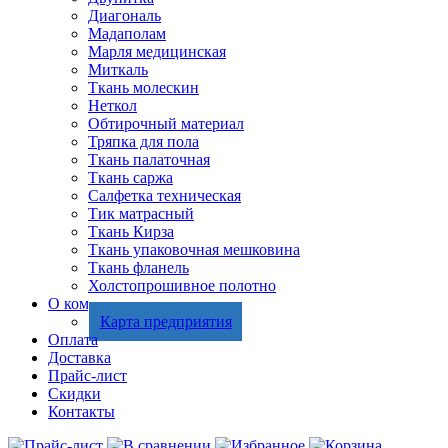
Диагональ
Мадаполам
Марля медицинская
Миткаль
Ткань молескин
Неткол
Обтирочный материал
Тряпка для пола
Ткань палаточная
Ткань саржа
Салфетка техническая
Тик матрасный
Ткань Кирза
Ткань упаковочная мешковина
Ткань фланель
Холстопрошивное полотно
О компании
Карта предприятия
Оплата
Доставка
Прайс-лист
Скидки
Контакты