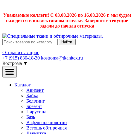
Уважаемые коллеги! С 03.08.2026 по 16.08.2026 г. мы будем
находится в коллективном отпуске. Завершите текущие
задачи до начала отпуска
Найти
Отправить запрос
+7 (915) 830-18-30
kostroma@tkanitex.ru
Кострома
▼
Каталог
Авизент
Байка
Бельтинг
Брезент
Парусина
Бязь
Вафельное полотно
Ветошь обтирочная
Двунитка