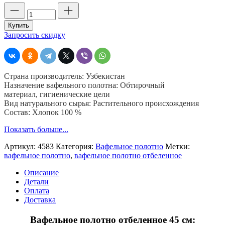
Количество
товара
Вафельное
Купить
полотно
Запросить скидку
отбеленное
45
см,
пл.
Страна производитель: Узбекистан
220
Назначение вафельного полотна: Обтирочный
гр,
материал, гигиенические цели
рулон
Вид натурального сырья: Растительного происхождения
50
Состав: Хлопок 100 %
м,
Узбекистан
Показать больше...
Артикул:
4583
Категория:
Вафельное полотно
Метки:
вафельное полотно
,
вафельное полотно отбеленное
Описание
Детали
Оплата
Доставка
Вафельное полотно отбеленное 45 см: