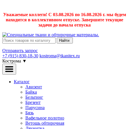
Уважаемые коллеги! С 03.08.2026 по 16.08.2026 г. мы будем
находится в коллективном отпуске. Завершите текущие
задачи до начала отпуска
Найти
Отправить запрос
+7 (915) 830-18-30
kostroma@tkanitex.ru
Кострома
▼
Каталог
Авизент
Байка
Бельтинг
Брезент
Парусина
Бязь
Вафельное полотно
Ветошь обтирочная
Двунитка