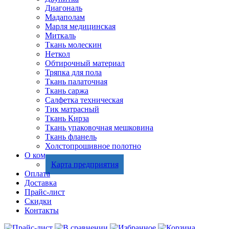
Диагональ
Мадаполам
Марля медицинская
Миткаль
Ткань молескин
Неткол
Обтирочный материал
Тряпка для пола
Ткань палаточная
Ткань саржа
Салфетка техническая
Тик матрасный
Ткань Кирза
Ткань упаковочная мешковина
Ткань фланель
Холстопрошивное полотно
О компании
Карта предприятия
Оплата
Доставка
Прайс-лист
Скидки
Контакты