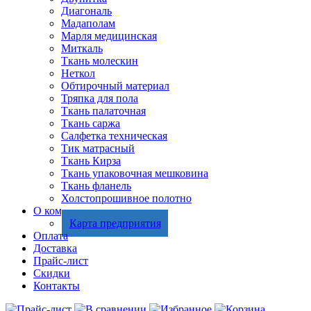
Диагональ
Мадаполам
Марля медицинская
Миткаль
Ткань молескин
Неткол
Обтирочный материал
Тряпка для пола
Ткань палаточная
Ткань саржа
Салфетка техническая
Тик матрасный
Ткань Кирза
Ткань упаковочная мешковина
Ткань фланель
Холстопрошивное полотно
О компании
Карта предприятия
Оплата
Доставка
Прайс-лист
Скидки
Контакты