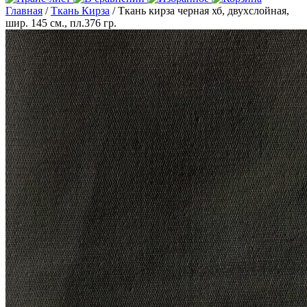
Главная
/
Ткань Кирза
/ Ткань кирза черная хб, двухслойная,
шир. 145 см., пл.376 гр.