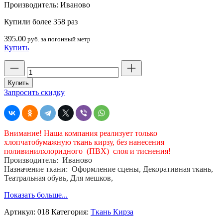
Производитель:
Иваново
Купили более 358 раз
395.00
руб. за погонный метр
Купить
Количество
товара
Ткань
Купить
кирза
Запросить скидку
черная
хб,
двухслойная,
шир.
Внимание! Наша компания реализует только
145
хлопчатобумажную ткань кирзу, без нанесения
см.,
поливинилхлоридного (ПВХ) слоя и тиснения!
пл.376
Производитель: Иваново
гр.
Назначение ткани: Оформление сцены, Декоративная ткань,
Театральная обувь, Для мешков,
Показать больше...
Артикул:
018
Категория:
Ткань Кирза