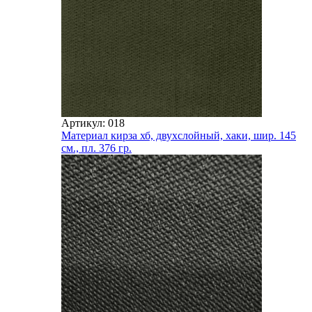
Артикул: 018
Материал кирза хб, двухслойный, хаки, шир. 145
см., пл. 376 гр.