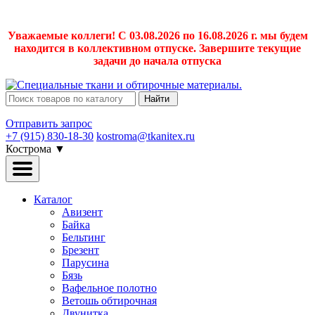
Уважаемые коллеги! С 03.08.2026 по 16.08.2026 г. мы будем
находится в коллективном отпуске. Завершите текущие
задачи до начала отпуска
Найти
Отправить запрос
+7 (915) 830-18-30
kostroma@tkanitex.ru
Кострома
▼
Каталог
Авизент
Байка
Бельтинг
Брезент
Парусина
Бязь
Вафельное полотно
Ветошь обтирочная
Двунитка