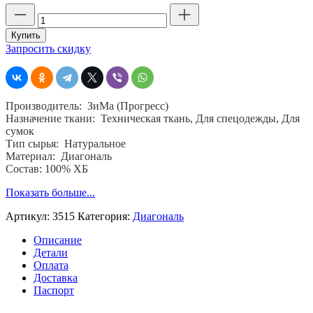
Количество
товара
Материал
Купить
диагональ,
Запросить скидку
синяя,
ЗиМа
(Прогресс),
ш.
Производитель: ЗиМа (Прогресс)
85,
Назначение ткани: Техническая ткань, Для спецодежды, Для
пл.
сумок
240,
Тип сырья: Натуральное
хб.
Материал: Диагональ
100
Состав: 100% ХБ
%
Показать больше...
Артикул:
3515
Категория:
Диагональ
Описание
Детали
Оплата
Доставка
Паспорт