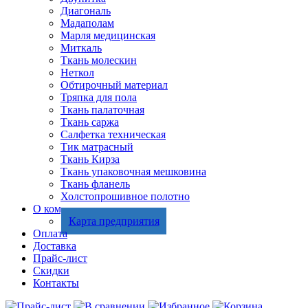
Диагональ
Мадаполам
Марля медицинская
Миткаль
Ткань молескин
Неткол
Обтирочный материал
Тряпка для пола
Ткань палаточная
Ткань саржа
Салфетка техническая
Тик матрасный
Ткань Кирза
Ткань упаковочная мешковина
Ткань фланель
Холстопрошивное полотно
О компании
Карта предприятия
Оплата
Доставка
Прайс-лист
Скидки
Контакты