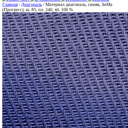
Главная
/
Диагональ
/ Материал диагональ, синяя, ЗиМа
(Прогресс), ш. 85, пл. 240, хб. 100 %