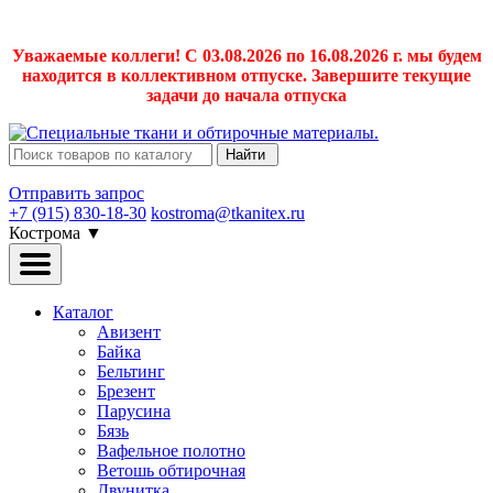
Уважаемые коллеги! С 03.08.2026 по 16.08.2026 г. мы будем
находится в коллективном отпуске. Завершите текущие
задачи до начала отпуска
Найти
Отправить запрос
+7 (915) 830-18-30
kostroma@tkanitex.ru
Кострома
▼
Каталог
Авизент
Байка
Бельтинг
Брезент
Парусина
Бязь
Вафельное полотно
Ветошь обтирочная
Двунитка